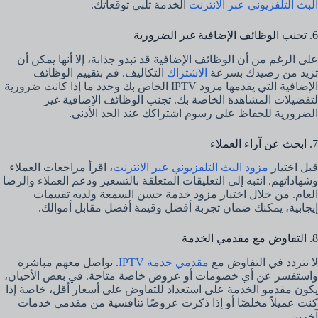
البث التلفزيوني عبر الانترنت
الخدمة تلبي توقعاتك.
6. تجنب الوظائف الإضافية غير الضرورية
على الرغم من أن الوظائف الإضافية قد تبدو جذابة، إلا أنها يمكن أن
تزيد من رصيدك بسرعة
الاشتراك
التكاليف. قم بتقييم الوظائف
الإضافية التي يقدمها مزود IPTV الخاص بك وحدد ما إذا كانت ضرورية
لتفضيلات المشاهدة الخاصة بك. تجنب الوظائف الإضافية غير
الضرورية للحفاظ على رسوم اشتراكك عند الحد الأدنى.
7. ابحث عن آراء العملاء
قبل اختيار
مزود البث التلفزيوني عبر الانترنت
، اقرأ مراجعات العملاء
وشهاداتهم. انتبه إلى التعليقات المتعلقة بالتسعير ودعم العملاء والرضا
العام. من خلال اختيار مزود خدمة حسن السمعة ولديه تقييمات
إيجابية، يمكنك ضمان تجربة أفضل وقيمة أفضل مقابل أموالك.
8. التفاوض مع مقدمي الخدمة
لا تتردد في التفاوض مع
مقدمي خدمة IPTV
. تواصل معهم مباشرة
واستفسر عن أي خصومات أو عروض خاصة متاحة. في بعض الأحيان،
يكون مقدمو الخدمة على استعداد للتفاوض على أسعار أقل، خاصة إذا
كنت عميلاً مخلصًا أو إذا ذكرت عروضًا تنافسية من مقدمي خدمات
آخرين.