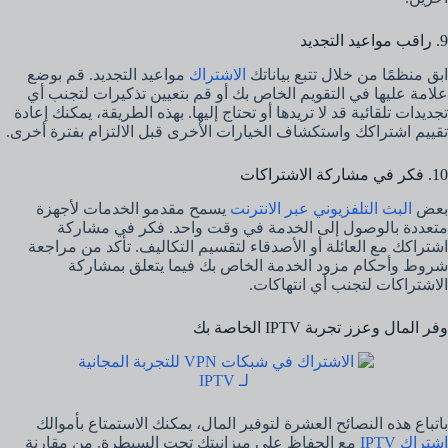
9. راقب مواعيد التجديد
ابق منظمًا من خلال تتبع بياناتك
الاشتراك
مواعيد التجديد. قم بوضع
علامة عليها في التقويم الخاص بك أو قم بتعيين تذكيرات لتجنب أي
تجديدات تلقائية قد لا تريدها أو تحتاج إليها. بهذه الطريقة، يمكنك إعادة
تقييم اشتراكك واستكشاف الخيارات الأخرى قبل الالتزام بفترة أخرى.
10. فكر في مشاركة الاشتراكات
بعض
البث التلفزيوني عبر الانترنت
يسمح مقدمو الخدمات لأجهزة
متعددة بالوصول إلى الخدمة في وقت واحد. فكر في مشاركة
اشتراكك مع العائلة أو الأصدقاء لتقسيم التكاليف. تأكد من مراجعة
شروط وأحكام مزود الخدمة الخاص بك فيما يتعلق بمشاركة
الاشتراكات لتجنب أي انتهاكات.
وفر المال وعزز تجربة IPTV الخاصة بك
باتباع هذه النصائح العشرة لتوفير المال، يمكنك الاستمتاع بأموالك
اشتراك IPTV
مع الحفاظ على ميزانيتك تحت السيطرة. من مقارنة