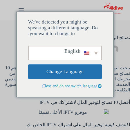
لتجاوز
لى
لمحتوى
We've detected you might be
speaking a different language. Do
you want to change to:
نصائح لتوفير المال على رسوم اشتراك IPTV
مسؤل
4 أبريل 2024
غير مصنف
English
تبحث لتوفير المال على الخاص بك
اشتراك IPTV
؟ تحقق من أهم 10
Change Language
نصائح ستساعدك على خفض التكاليف وتحقيق أقصى استفادة من
تجربتك الترفيهية. بدءًا من مقارنة الأسعار وحتى التفاوض مع مقدمي
الخدمة، ستضمن لك هذه الاستراتيجيات العثور على خيارات ميسورة
Close and do not switch language
التكلفة تناسب احتياجاتك
اشتراك IPTV.
أفضل 10 نصائح لتوفير المال لاشتراكك في IPTV
اكتشف كيفية توفير المال على اشتراك IPTV الخاص بك