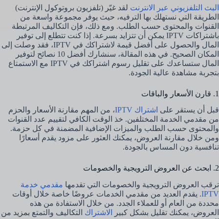
البث التلفزيوني عبر الانترنت
لقد غيّر (تلفزيون بروتوكول الإنترنت)
الطريقة التي نستهلك بها الترفيه، حيث يوفر مجموعة واسعة من
القنوات والمحتوى حسب الطلب. ومع ذلك، فإن التكاليف المرتبطة
باشتراكات IPTV يمكن أن تتزايد بسرعة. إذا كنت تتطلع إلى توفير
المال والحصول على أفضل قيمة لاشتراكك في IPTV، فقد وصلت إلى
المكان الصحيح. في هذه المقالة، سنشارك أفضل 10 نصائح لتوفير
المال ستساعدك على تقليل رسوم اشتراكك في IPTV مع الاستمتاع
بتجربة مشاهدة عالية الجودة.
1. قارن الأسعار والباقات
قبل أن يستقر على
اشتراك IPTV
، من المهم مقارنة الأسعار والحزم
من مقدمي الخدمة المختلفين. خذ الوقت الكافي لتقييم عدد القنوات
والمحتوى حسب الطلب والميزات الإضافية المضمنة في كل حزمة.
ومن خلال مقارنة العروض، يمكنك العثور على مزود يقدم أسعارًا
تنافسية دون المساس بالجودة.
2. ابحث عن العروض الترويجية والخصومات
ترقب العروض الترويجية والخصومات التي تقدمها
مقدمي خدمة
IPTV
. يقدم العديد من مقدمي الخدمات عروضًا خاصة خلال أوقات
محددة من العام أو للعملاء الجدد. من خلال الاستفادة من هذه
العروض، يمكنك تقليل بشكل كبير
الاشتراك
التكاليف والتمتع بمزيد من