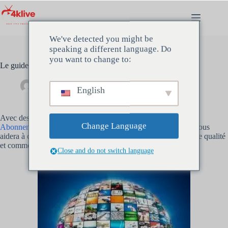
Passer
au
contenu
We've detected you might be
speaking a different language. Do
you want to change to:
Le guide complet pour choisir le meilleur abonnement IPTV
Administrateur
avril 7, 2024
Non classé
English
Avec des milliers de
Fournisseurs IPTV
choisir, trouver le bon
Change Language
Abonnement IPTV
peut paraître écrasant. Ce guide complet vous
aidera à comprendre ce qu’il faut rechercher dans un service de qualité
et comment choisir celui qui convient le mieux à vos besoins.
Close and do not switch language