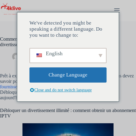
Passer
au
contenu
We've detected you might be
speaking a different language. Do
you want to change to:
Comment obtenir un abonnement IPTV pour un
divertissement illimité 2024
English
Administrateur
mars 30, 2024
Non classé
Change Language
Prêt à explorer le monde de
IPTV
? Découvrez tout ce que vous devez
savoir pour obtenir un
Abonnement IPTV
, de trouver le bon
fournisseur
pour accéder aux chaînes et au contenu premium.
Close and do not switch language
Débloquez un monde de divertissement illimité avec
IPTV
aujourd'hui!
Débloquer un divertissement illimité : comment obtenir un abonnement
IPTV