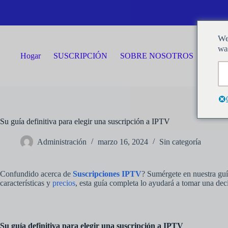
Saltar
al
contenido
We
wa
Hogar
SUSCRIPCIÓN
SOBRE NOSOTROS
CON
Su guía definitiva para elegir una suscripción a IPTV
Administración
marzo 16, 2024
Sin categoría
Confundido acerca de
Suscripciones IPTV
? Sumérgete en nuestra guía
características y
precios
, esta guía completa lo ayudará a tomar una deci
Su guía definitiva para elegir una suscripción a IPTV